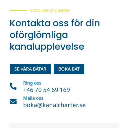
Göta Kanal Charter
Kontakta oss för din
oförglömliga
kanalupplevelse
SE VÅRA BÅTAR
BOKA BÅT
Ring oss

+46 70 54 69 169
Maila oss

boka@kanalcharter.se