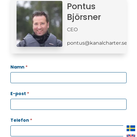
Pontus
Björsner
CEO
pontus@kanalcharter.se
Kontaktformulär
Namn
*
E-post
*
Telefon
*