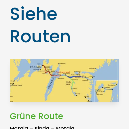
Siehe
Routen
Grüne Route
Motala – Kinda – Motala